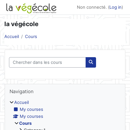
Skip to main content
Non connecté. (
Log in
)
la végécole
Accueil
Cours
Chercher dans les cours
Chercher dans les 
Blocs
Skip Navigation
Navigation
Accueil
My courses
My courses
Cours